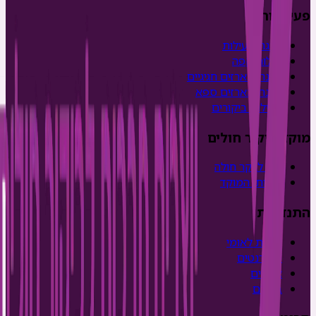
פעילויות
הצגת פעילות
עגלות קפה
הכנת מארזים חגיגיים
הכנת מארזים ספא
פעילות ביקורים
מוקד ביקור חולים
איך לבקר חולה
שירותי המוקד
התנדבות
שירות לאומי
סטודנטים
צעירים
בוגרים