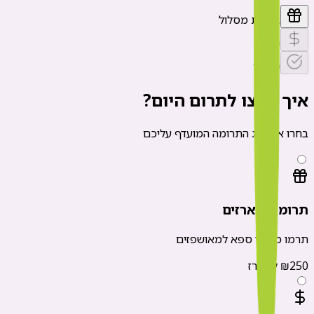
בחירת מסלול
סכום
סיכום
איך תרצו לתרום היום?
בחרו את סוג התרומה המועדף עליכם
תרומת מארזים
תרמו מארזי ספא למאושפזים
₪250 למארז