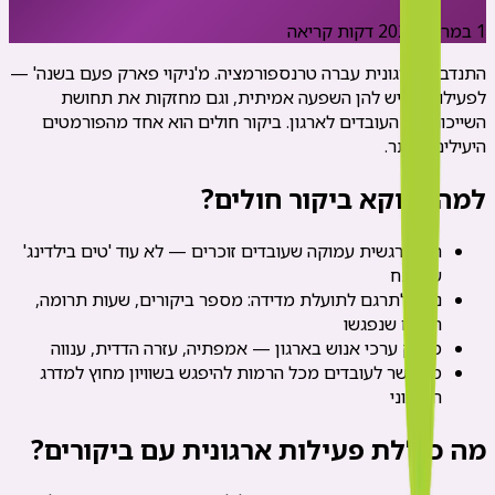
1 במרץ 2025
5
דקות קריאה
התנדבות ארגונית עברה טרנספורמציה. מ'ניקוי פארק פעם בשנה' —
לפעילויות שיש להן השפעה אמיתית, וגם מחזקות את תחושת
השייכות של העובדים לארגון. ביקור חולים הוא אחד מהפורמטים
היעילים ביותר.
למה דווקא ביקור חולים?
חוויה רגשית עמוקה שעובדים זוכרים — לא עוד 'טים בילדינג'
שנשכח
ניתן לתרגם לתועלת מדידה: מספר ביקורים, שעות תרומה,
חולים שנפגשו
מחזק ערכי אנוש בארגון — אמפתיה, עזרה הדדית, ענווה
מאפשר לעובדים מכל הרמות להיפגש בשוויון מחוץ למדרג
הארגוני
מה כוללת פעילות ארגונית עם ביקורים?