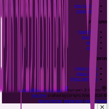
איך לבקר חולה
שירותי המוקד
התנדבות
שירות לאומי
סטודנטים
צעירים
בוגרים
תרומה
תרומה כספית
תמיכה בעגלה
שמח חולה בקליק
המלאכה 8, ראש העין
system@bikurim-il.org.il
©
2026
עמותת ביקורים
|
crafted by:
אייל מאיר
הצהרת נגישות
|
תנאי שימוש
|
מדיניות פרטיות