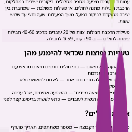
עמותת ביקורים מציעה מספר מסלולים: ביקורים ישירים במחלקות,
הרכבת חבילות מתנה לחולים, או פעילות משולבת — שמחברת בין
יצירה ממוקדת לביקור בפועל. משך הפעילות: שעה וחצי עד שלוש
שעות.
פעילות הרכבת חבילות: צוות של 20 עובדים מרכיב 40-60 חבילות
שמחה לחולים — ב-90 דקות, 59 ₪ לחבילה.
טעויות נפוצות שכדאי להימנע מהן
הגעה ללא תיאום — בתי חולים דורשים תיאום מראש עם
מרכז ההתנדבות
קבוצה גדולה מדי בחדר אחד — לא נוח למאושפז ולא
אפקטיבי
ציפייה ל'תוצאה מיידית' — ההשפעה אמיתית, אבל עדינה
חוסר הכנה רגשית לעובדים — כדאי לעשות בריפינג קצר לפני
איך מתחילים?
פנו אלינו עם פרטי הקבוצה — מספר משתתפים, תאריך מועדף