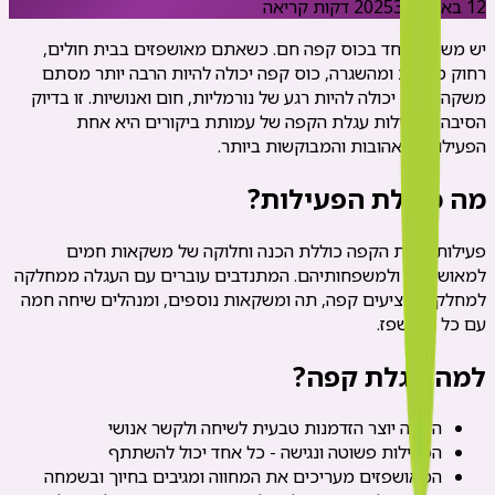
12 באפריל 2025
3
דקות קריאה
יש משהו מיוחד בכוס קפה חם. כשאתם מאושפזים בבית חולים,
רחוק מהבית ומהשגרה, כוס קפה יכולה להיות הרבה יותר מסתם
משקה - היא יכולה להיות רגע של נורמליות, חום ואנושיות. זו בדיוק
הסיבה שפעילות עגלת הקפה של עמותת ביקורים היא אחת
הפעילויות האהובות והמבוקשות ביותר.
מה כוללת הפעילות?
פעילות עגלת הקפה כוללת הכנה וחלוקה של משקאות חמים
למאושפזים ולמשפחותיהם. המתנדבים עוברים עם העגלה ממחלקה
למחלקה, מציעים קפה, תה ומשקאות נוספים, ומנהלים שיחה חמה
עם כל מאושפז.
למה עגלת קפה?
הקפה יוצר הזדמנות טבעית לשיחה ולקשר אנושי
הפעילות פשוטה ונגישה - כל אחד יכול להשתתף
המאושפזים מעריכים את המחווה ומגיבים בחיוך ובשמחה