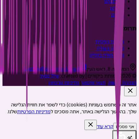
סטודנטים
צעירים
בוגרים
תרומה
תרומה כספית
תמיכה בעגלה
שמח חולה בקליק
המלאכה 8, ראש העין
system@bikurim-il.org.il
©
2026
עמותת ביקורים
|
crafted by:
אייל מאיר
הצהרת נגישות
|
תנאי שימוש
|
מדיניות פרטיות
אתר זה משתמש בעוגיות (cookies) כדי לשפר את חווית הגלישה
שלך. בהמשך הגלישה באתר, אתה מסכים ל
מדיניות הפרטיות
שלנו.
קרא עוד
אני מסכים